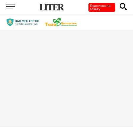
Подписка на
газету