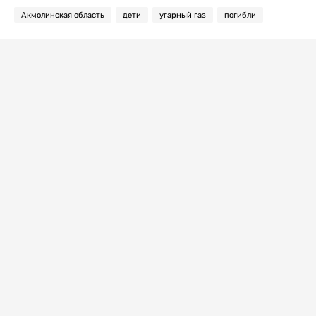
Акмолинская область
дети
угарный газ
погибли