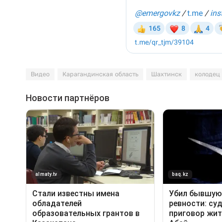
Видео
Карагандинская область
Шахтинск
колодец