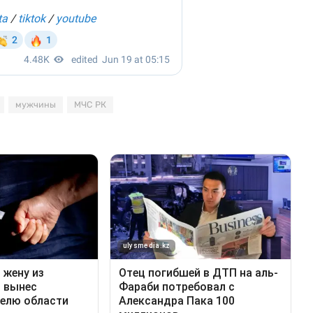
мужчины
МЧС РК