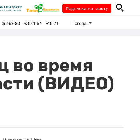
Подписка на газету
Погода
$
469.93
€
541.64
₽
5.71
ц во время
асти (ВИДЕО)