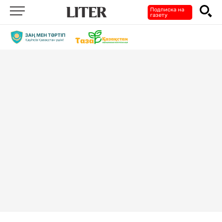
Подписка на
газету