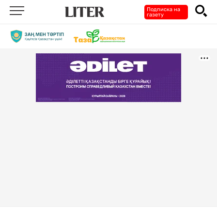
Подписка на
газету