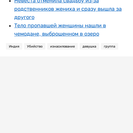
Невеста отменила свадьбу из-за
родственников жениха и сразу вышла за
другого
Тело пропавшей женщины нашли в
чемодане, выброшенном в озеро
Индия
Убийство
изнасилование
девушка
группа