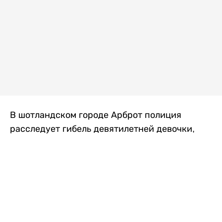
В шотландском городе Арброт полиция
расследует гибель девятилетней девочки,
которую нашли с тяжелыми травмами в
промышленной зоне, где семья разбила
палаточный лагерь. По подозрению в
убийстве ребенка задержан ее 35-летний
отец, передает
Liter.kz
со ссылкой на
The Sun
.
По данным полиции, семья из Западного