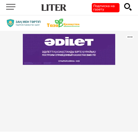
Подписка на
газету