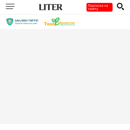
Подписка на
газету