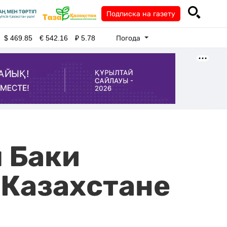
Подписка на газету
Погода
$
469.85
€
542.16
₽
5.78
 Баки
 Казахстане