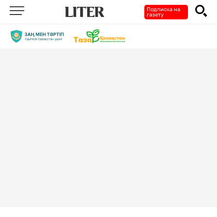
Подписка на
газету