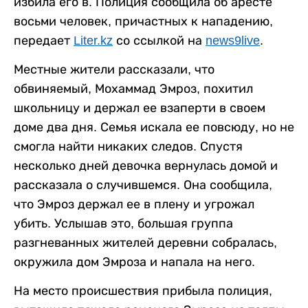
избила его в. Полиция сообщила об аресте
восьми человек, причастных к нападению,
передает
Liter.kz
со ссылкой на
news9live
.
Местные жители рассказали, что
обвиняемый, Мохаммад Эмроз, похитил
школьницу и держал ее взаперти в своем
доме два дня. Семья искала ее повсюду, но не
смогла найти никаких следов. Спустя
несколько дней девочка вернулась домой и
рассказала о случившемся. Она сообщила,
что Эмроз держал ее в плену и угрожал
убить. Услышав это, большая группа
разгневанных жителей деревни собралась,
окружила дом Эмроза и напала на него.
На место происшествия прибыла полиция,