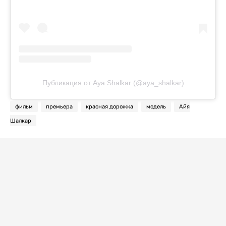
Публикация от Aya Shalkar (@aya_shalkar)
фильм
премьера
красная дорожка
модель
Айя
Шалкар