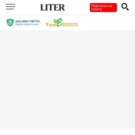
Подписка на
газету