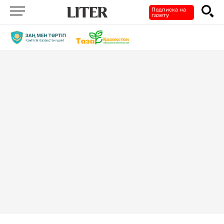
Подписка на
газету