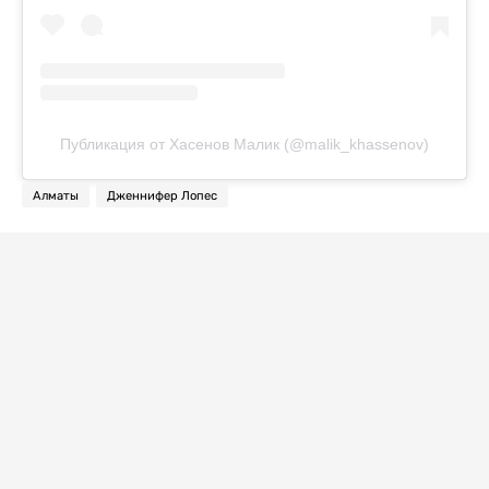
Публикация от Хасенов Малик (@malik_khassenov)
Алматы
Дженнифер Лопес