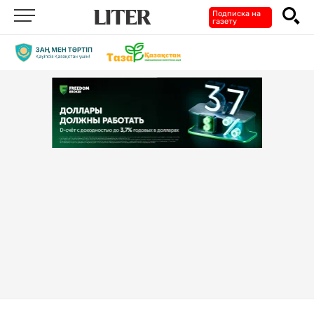
Подписка на
газету