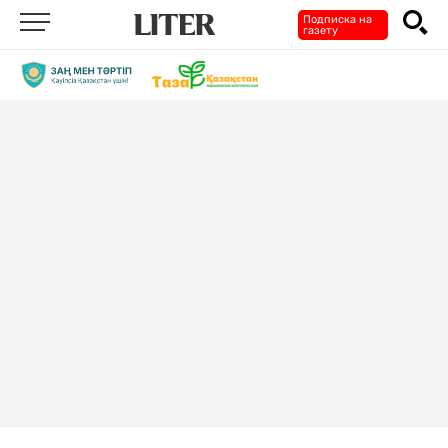
Подписка на
газету