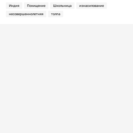
Индия
Похищение
Школьница
изнасилование
несовершеннолетняя
толпа