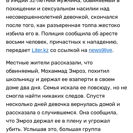
В Индии 32-летний мужчина, обвиняемый в
похищении и сексуальном насилии над
несовершеннолетней девочкой, скончался
после того, как разъяренная толпа жестоко
избила его в. Полиция сообщила об аресте
восьми человек, причастных к нападению,
передает
Liter.kz
со ссылкой на
news9live
.
Местные жители рассказали, что
обвиняемый, Мохаммад Эмроз, похитил
школьницу и держал ее взаперти в своем
доме два дня. Семья искала ее повсюду, но не
смогла найти никаких следов. Спустя
несколько дней девочка вернулась домой и
рассказала о случившемся. Она сообщила,
что Эмроз держал ее в плену и угрожал
убить. Услышав это, большая группа