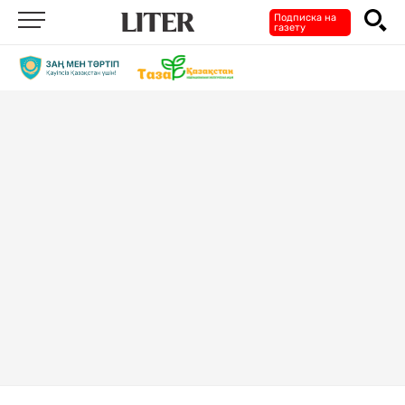
Подписка на
газету