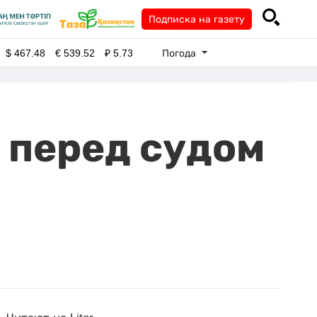
Подписка на газету
Погода
$
467.48
€
539.52
₽
5.73
 перед судом