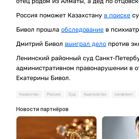
отец родом из Алматы, а дед по отцовс
Россия поможет Казахстану
в поиске
су
Бивол прошла
обследование
в психиатр
Дмитрий Бивол
выиграл дело
против экс
Ленинский районный суд Санкт-Петерб
административном правонарушении в о
Екатерины Бивол.
Казахстан
Россия
Суд
Кыргызстан
конфликт