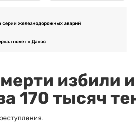
ле серии железнодорожных аварий
ервал полет в Давос
мерти избили и
за 170 тысяч те
реступления.