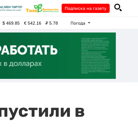
Подписка на газету
Погода
$
469.85
€
542.16
₽
5.78
пустили в