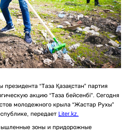
 президента “Таза Қазақстан” партия
ическую акцию “Таза бейсенбі”. Сегодня
истов молодежного крыла “Жастар Рухы”
еспублике, передает
Liter.kz
.
мышленные зоны и придорожные