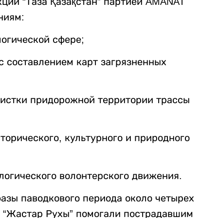
кции “Таза Қазақстан” партией AMANAT
ниям:
логической сфере;
 с составлением карт загрязненных
 очистки придорожной территории трассы
торического, культурного и природного
ологического волонтерского движения.
фазы паводкового периода около четырех
в “Жастар Рухы” помогали пострадавшим