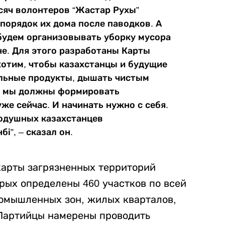
сяч волонтеров “Жастар Рухы”
порядок их дома после паводков. А
будем организовывать уборку мусора
не. Для этого разработаны Карты
хотим, чтобы казахстанцы и будущие
альные продукты, дышать чистым
у, мы должны формировать
же сейчас. И начинать нужно с себя.
одушных казахстанцев
і”, – сказал он.
карты загрязненных территорий
рых определены 460 участков по всей
омышленных зон, жилых кварталов,
 Партийцы намерены проводить