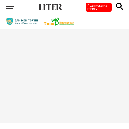
Подписка на
газету