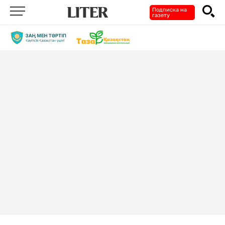
Подписка на
газету