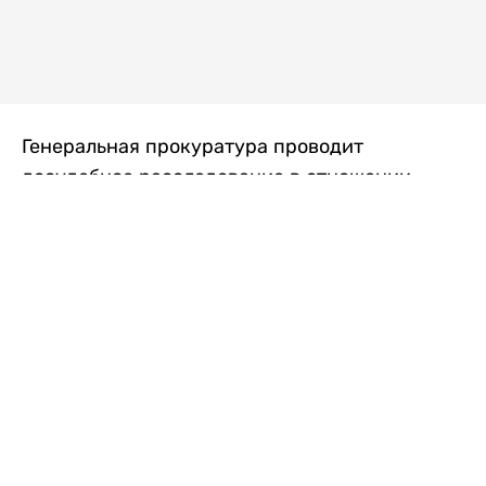
Генеральная прокуратура проводит
досудебное расследование в отношении
преступной группы, длительное время
занимавшейся экономической контрабандой
товаров из Китая в Казахстан, передает
Liter.kz
со ссылкой на Генпрокуратуру РК.
"Следствием установлено, что из 37
компаний, только по двум
аффилированным предприятиям
"Metlink" и "Urban Green" участниками
ОПГ причинен ущерб государству