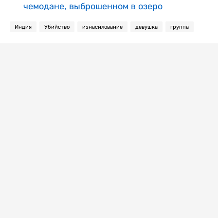
чемодане, выброшенном в озеро
Индия
Убийство
изнасилование
девушка
группа