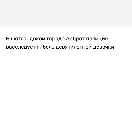
В шотландском городе Арброт полиция
расследует гибель девятилетней девочки,
которую нашли с тяжелыми травмами в
промышленной зоне, где семья разбила
палаточный лагерь. По подозрению в
убийстве ребенка задержан ее 35-летний
отец, передает
Liter.kz
со ссылкой на
The Sun
.
По данным полиции, семья из Западного
Йоркшира приехала в Арброт и разбила
палатку на территории заброшенной
промышленной зоны неподалеку от пляжа.