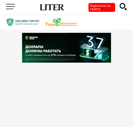
Подписка на
газету