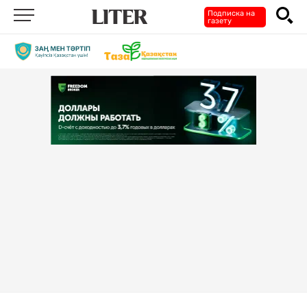
Подписка на
газету