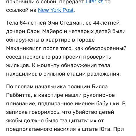
покончили с собой, передает
Liter.kz
со
ссылкой на
New York Post
.
Тела 64-летней Эми Стедман, ее 44-летней
дочери Сары Майерс и четверых детей были
обнаружены в квартире в городе
Механиквилл после того, как обеспокоенный
сосед несколько раз просил проверить
жильцов. К моменту обнаружения тела
находились в сильной стадии разложения.
По словам начальника полиции Билла
Раббитта, в квартире нашли рукописное
признание, подписанное именем бабушки. В
записке говорилось, что убийство детей
якобы должно было "защитить” их от
предполагаемого насилия в штате Юта. При