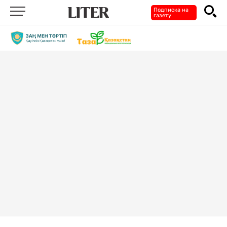
Подписка на
газету