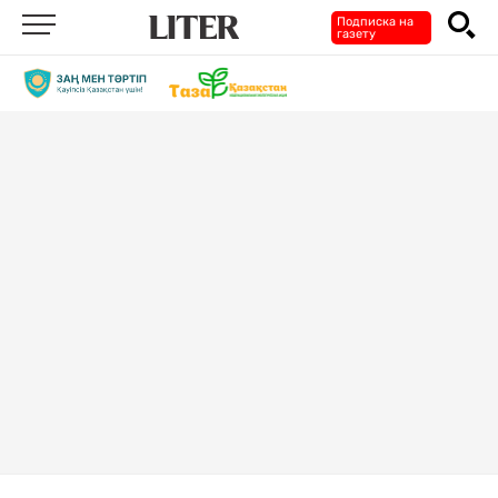
Подписка на
газету