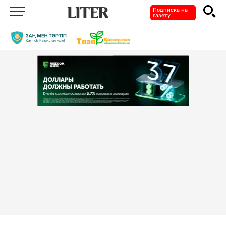
Подписка на
газету