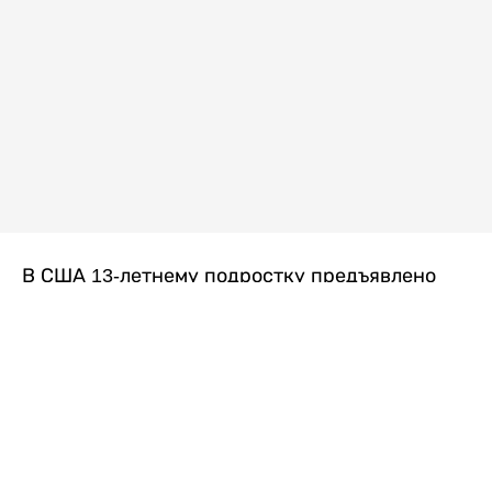
В США 13-летнему подростку предъявлено
обвинение в убийстве второй степени после
гибели его 14-летней сводной сестры. По
версии следствия, трагедия произошла
вскоре после ссоры между детьми, передает
Liter.kz
со ссылкой на
kmph.com
.
Как сообщили в полиции, девочка получила