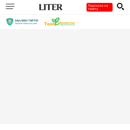
Подписка на
газету