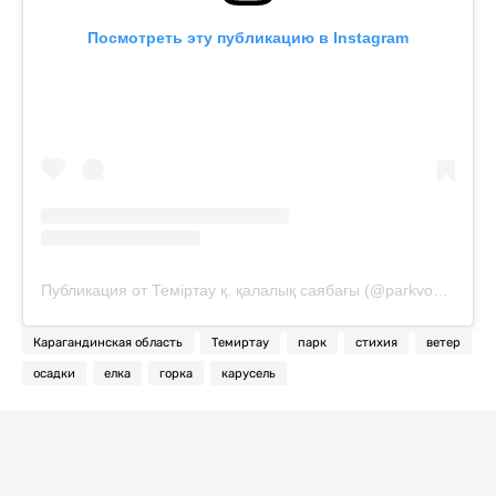
Посмотреть эту публикацию в Instagram
Публикация от Теміртау қ. қалалық саябағы (@parkvostok)
Карагандинская область
Темиртау
парк
стихия
ветер
осадки
елка
горка
карусель