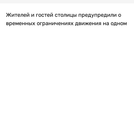
Жителей и гостей столицы предупредили о
временных ограничениях движения на одном
из самых загруженных проспектов города.
Причиной станут дорожные работы, которые
продлятся два дня, передает
Liter.kz
.
По информации городских служб, с 7 по 8
августа на проспекте Кабанбай батыра
пройдет ремонт дорожного покрытия. В связи
с этим движение будет частично ограничено
на участке от улицы Калкаман до улицы
Сарайшык. Полностью перекрывать дорогу не
планируется. На время ремонта движение
транспорта организуют по одной стороне
проезжей части в обоих направлениях, что