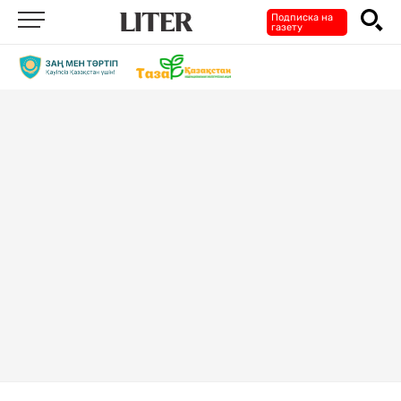
Подписка на
газету