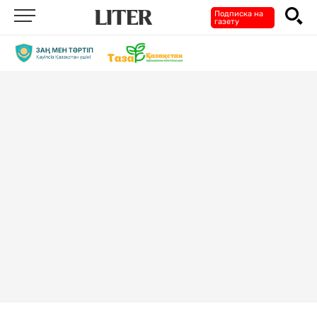
Подписка на
газету