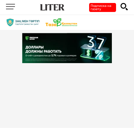
Подписка на
газету