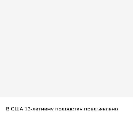
В США 13-летнему подростку предъявлено
обвинение в убийстве второй степени после
гибели его 14-летней сводной сестры. По