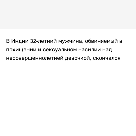
В Индии 32-летний мужчина, обвиняемый в
похищении и сексуальном насилии над
несовершеннолетней девочкой, скончался
после того, как разъяренная толпа жестоко
избила его в. Полиция сообщила об аресте
восьми человек, причастных к нападению,
передает
Liter.kz
со ссылкой на
news9live
.
Местные жители рассказали, что
обвиняемый, Мохаммад Эмроз, похитил
школьницу и держал ее взаперти в своем
доме два дня. Семья искала ее повсюду, но не