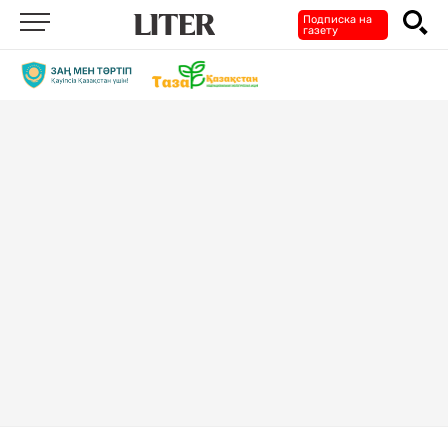
Подписка на
газету