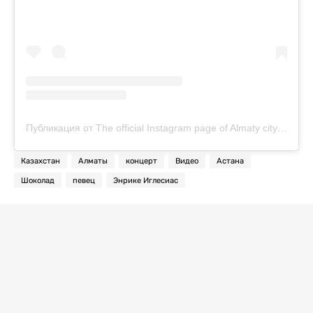
Публикация от The official Instagram page of Almaty city (@visitalmatykz)
Казахстан
Алматы
концерт
Видео
Астана
Шоколад
певец
Энрике Иглесиас