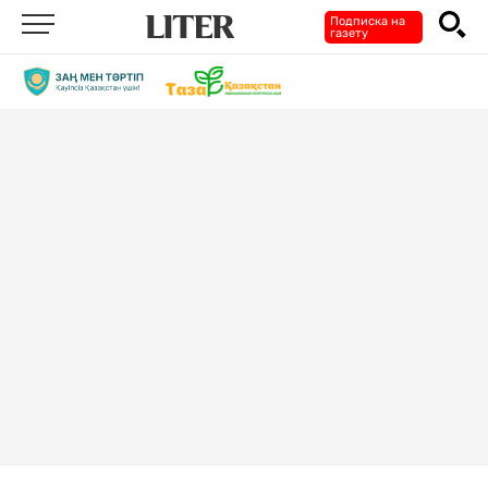
Подписка на
газету