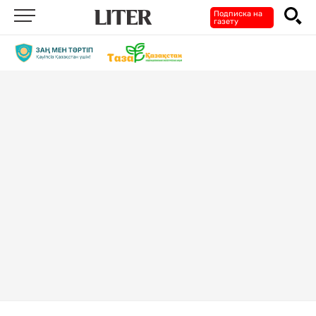
Подписка на
газету