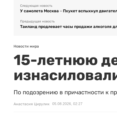
Следующая новость
У самолета Москва – Пхукет вспыхнул двигател
Предыдущая новость
Таиланд продлевает часы продажи алкоголя дл
Новости мира
15-летнюю д
изнасиловали
По подозрению в причастности к п
05.08.2026, 02:27
Анастасия Цирулик