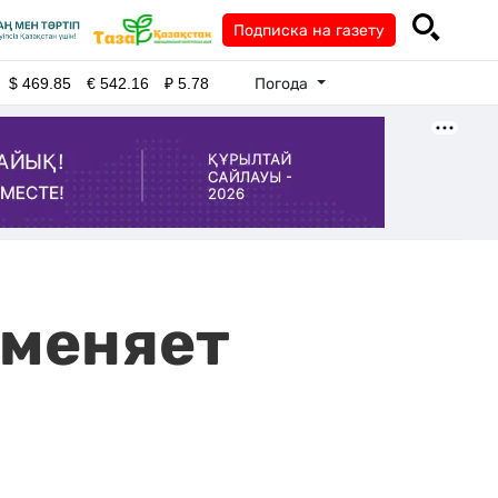
Подписка на газету
Погода
$
469.85
€
542.16
₽
5.78
тменяет