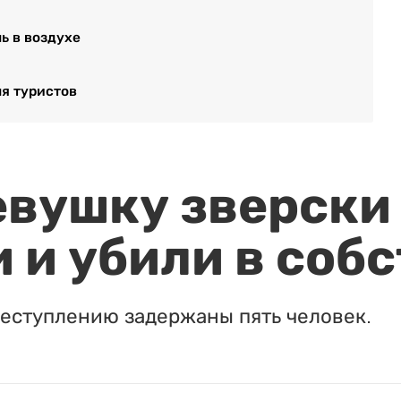
ь в воздухе
я туристов
евушку зверски
 и убили в соб
реступлению задержаны пять человек.