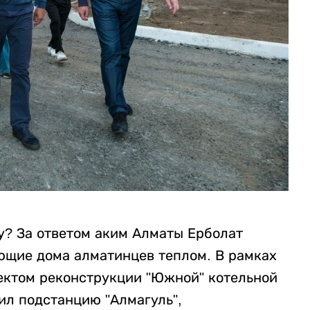
у? За ответом аким Алматы Ерболат
ющие дома алматинцев теплом. В рамках
ъектом реконструкции "Южной" котельной
ил подстанцию "Алмагуль",