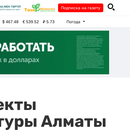
Подписка на газету
Погода
$
467.48
€
539.52
₽
5.73
екты
туры Алматы