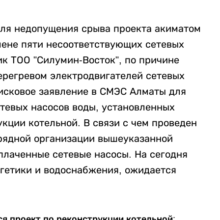
 для недопущения срыва проекта акиматом
мене пяти несоответствующих сетевых
ик ТОО "Силумин-Восток", по причине
регревом электродвигателей сетевых
л исковое заявление в СМЭС Алматы для
етевых насосов воды, установленных
укции котельной. В связи с чем проведен
рядной организации вышеуказанной
плаченные сетевые насосы. На сегодня
ргетики и водоснабжения, ожидается
я проект по реконструкции котельной: