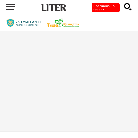
Подписка на
газету