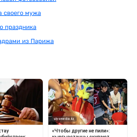
а своего мужа
го праздника
адрами из Парижа