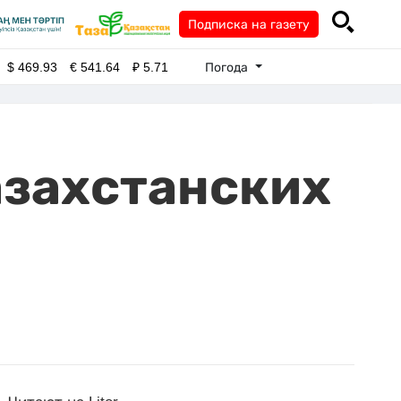
Подписка на газету
Погода
$
469.93
€
541.64
₽
5.71
азахстанских