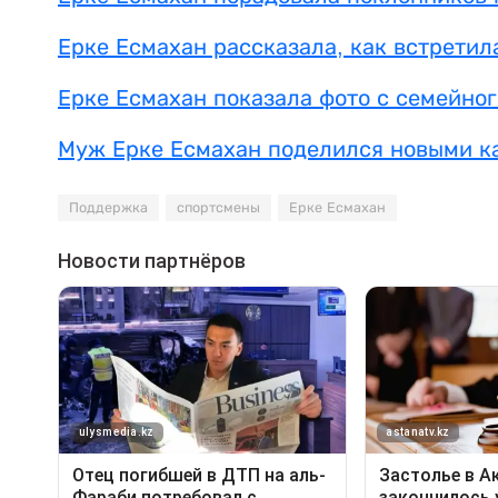
Ерке Есмахан рассказала, как встретил
Ерке Есмахан показала фото с семейно
Муж Ерке Есмахан поделился новыми к
Поддержка
спортсмены
Ерке Есмахан