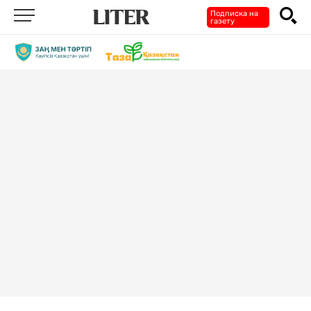
Подписка на
газету