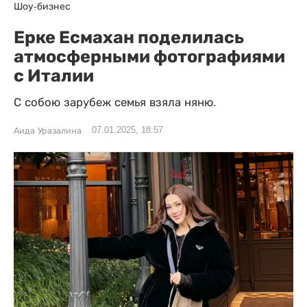
Шоу-бизнес
Ерке Есмахан поделилась
атмосферными фотографиями
с Италии
С собою зарубеж семья взяла няню.
07.01.2025, 18:57
Аида Уразалина