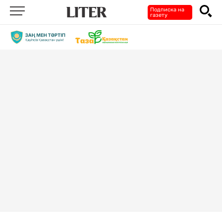
Подписка на
газету