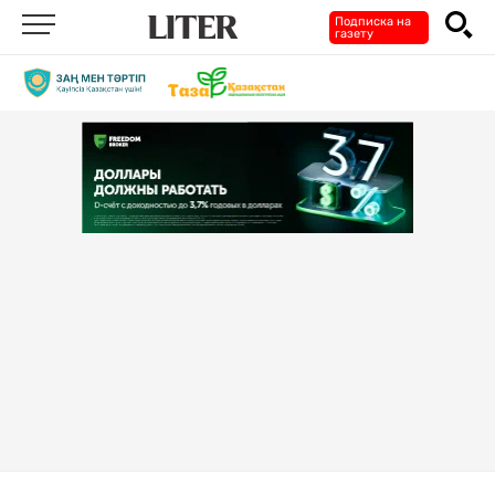
Подписка на
газету