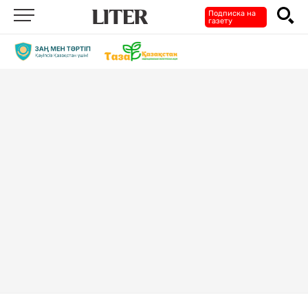
Подписка на
газету