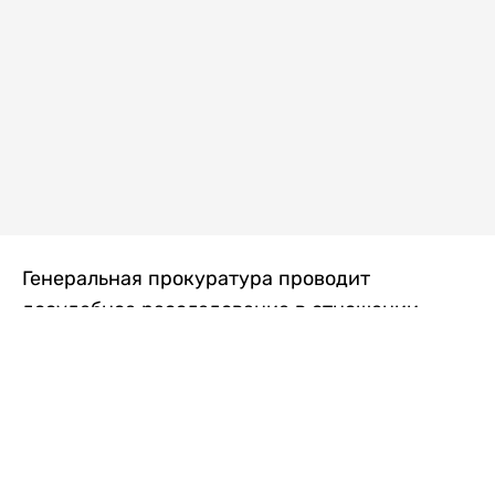
Генеральная прокуратура проводит
досудебное расследование в отношении
преступной группы, длительное время
занимавшейся экономической контрабандой
товаров из Китая в Казахстан, передает
Liter.kz
со ссылкой на Генпрокуратуру РК.
"Следствием установлено, что из 37