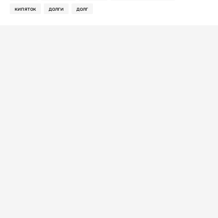
кипяток
долги
долг