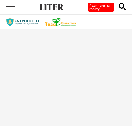
Подписка на
газету