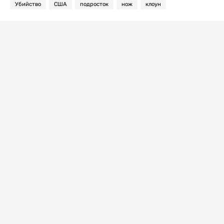
Убийство
США
подросток
нож
клоун