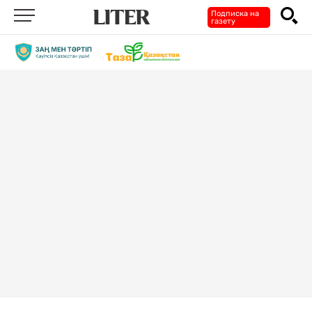
Подписка на
газету