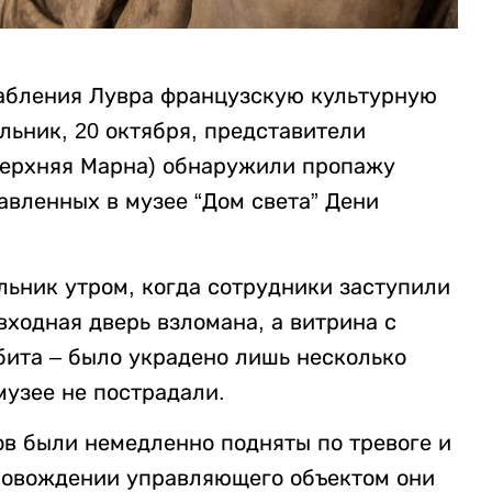
рабления Лувра французскую культурную
льник, 20 октября, представители
Верхняя Марна) обнаружили пропажу
авленных в музее “Дом света” Дени
ельник утром, когда сотрудники заступили
входная дверь взломана, а витрина с
ита – было украдено лишь несколько
музее не пострадали.
в были немедленно подняты по тревоге и
ровождении управляющего объектом они