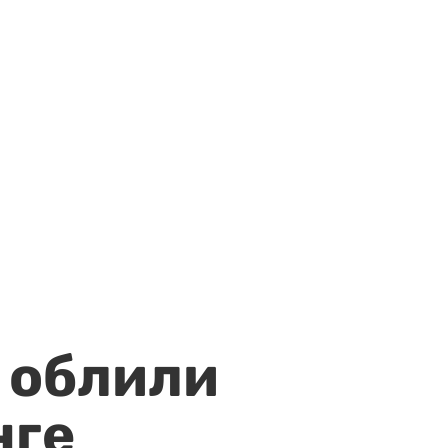
 облили
нге