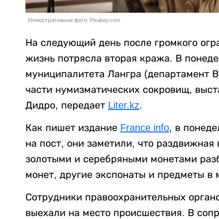
Иллюстративное фото. Pixabay.com
На следующий день после громкого ог
жизнь потрясла вторая кража. В понеде
муниципалитета Лангра (департамент 
части нумизматических сокровищ, выст
Дидро, передает
Liter.kz
.
Как пишет издание
France info
, в понед
на пост, они заметили, что раздвижная 
золотыми и серебряными монетами разб
монет, другие экспонаты и предметы в 
Сотрудники правоохранительных органо
выехали на место происшествия. В соп