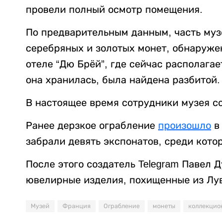
провели полный осмотр помещения.
По предварительным данным, часть муз
серебряных и золотых монет, обнаруже
отеле “Дю Брёй”, где сейчас располагае
она хранилась, была найдена разбитой.
В настоящее время сотрудники музея с
Ранее дерзкое ограбление
произошло
в 
забрали девять экспонатов, среди кото
После этого создатель Telegram Павел Д
ювелирные изделия, похищенные из Лув
Музей
Франция
Ограбление
монеты
коллекцио