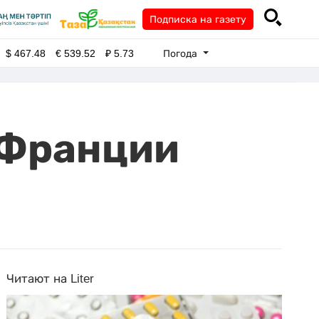
Подписка на газету
Погода
$
467.48
€
539.52
₽
5.73
 Франции
Читают на Liter