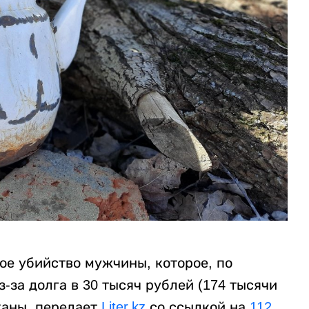
ое убийство мужчины, которое, по
за долга в 30 тысяч рублей (174 тысячи
жаны, передает
Liter.kz
со ссылкой на
112
.