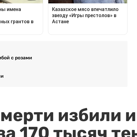
мбой с розами
ии
мерти избили и
за 170 тысяч те