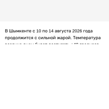
В Шымкенте с 10 по 14 августа 2026 года
продолжится с сильной жарой. Температура
воздуха днем будет достигать +40 градусов,
осадков не ожидается, передает
Liter.kz
со
ссылкой на
данные
Казгидромета.
Согласно информации синоптиков, будущая
рабочая неделя в городе сохранится
переменная облачность. К концу недели жара
немного ослабеет.
Понедельник, 10 августа:
ночью +23…+25
градусов, днем +38…+40. Без осадков.