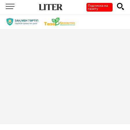
Подписка на
газету