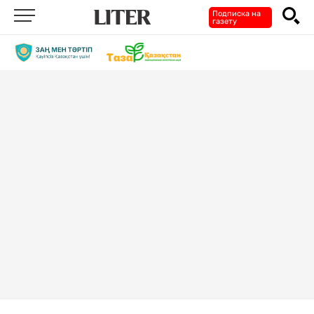
Подписка на
газету