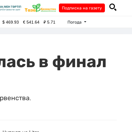
Подписка на газету
Погода
$
469.93
€
541.64
₽
5.71
лась в финал
рвенства.