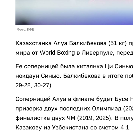
Фото: КФБ
Казахстанка Алуа Балкибекова (51 кг) 
мира от World Boxing в Ливерпуле, переда
Ее соперницей была китаянка Ци Синью.
нокдаун Синью. Балкибекова в итоге побе
29-28, 30-27).
Соперницей Алуа в финале будет Бусе Н
призерка двух последних Олимпиад (202
финалистка двух ЧМ (2019, 2025). В по
Казакову из Узбекистана со счетом 4-1.