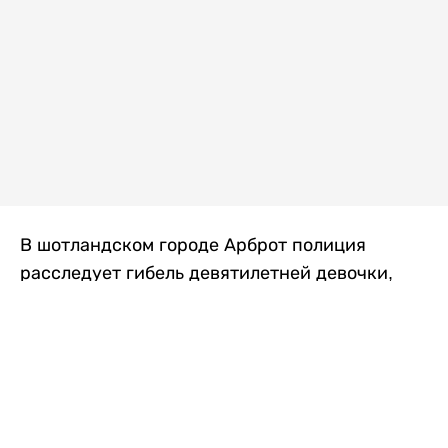
В шотландском городе Арброт полиция
расследует гибель девятилетней девочки,
которую нашли с тяжелыми травмами в
промышленной зоне, где семья разбила
палаточный лагерь. По подозрению в
убийстве ребенка задержан ее 35-летний
отец, передает
Liter.kz
со ссылкой на
The Sun
.