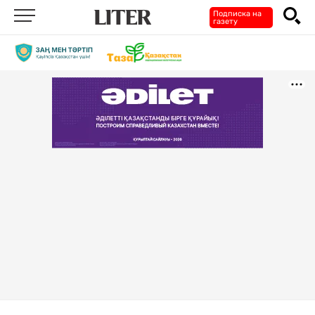
Подписка на
газету