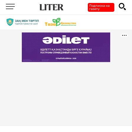
Подписка на
газету