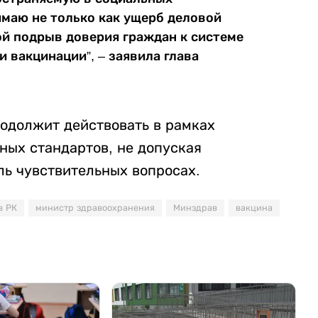
маю не только как ущерб деловой
ой подрыв доверия граждан к системе
 вакцинации”, – заявила глава
родолжит действовать в рамках
ых стандартов, не допуская
ль чувствительных вопросах.
в РК
министр здравоохранения
Минздрав
вакцина