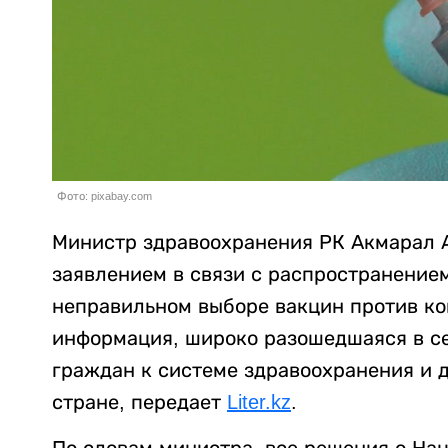
Фото: pixabay.com
Министр здравоохранения РК Акмарал 
заявлением в связи с распространение
неправильном выборе вакцин против ко
информация, широко разошедшаяся в се
граждан к системе здравоохранения и 
стране, передает
Liter.kz
.
По словам министра, все решения о На