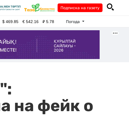
Подписка на газету
Погода
$
469.85
€
542.16
₽
5.78
":
а на фейк о