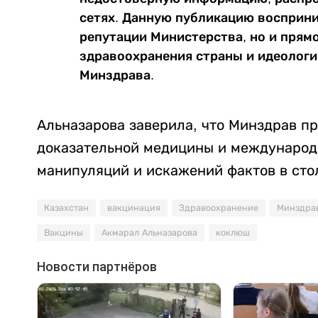
сетях. Данную публикацию восприни
репутации Министерства, но и прям
здравоохранения страны и идеологии
Минздрава.
Альназарова заверила, что Минздрав п
доказательной медицины и международн
манипуляций и искажений фактов в сто
Казахстан
вакцинация
Здравоохранение
Минздра
Вакцины
Акмарал Альназарова
коклюш