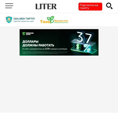
Подписка на
газету