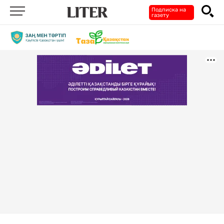
Подписка на
газету