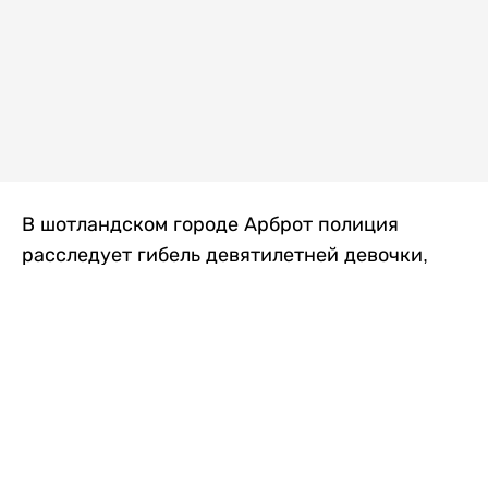
В шотландском городе Арброт полиция
расследует гибель девятилетней девочки,
которую нашли с тяжелыми травмами в
промышленной зоне, где семья разбила
палаточный лагерь. По подозрению в
убийстве ребенка задержан ее 35-летний
отец, передает
Liter.kz
со ссылкой на
The Sun
.
По данным полиции, семья из Западного
Йоркшира приехала в Арброт и разбила