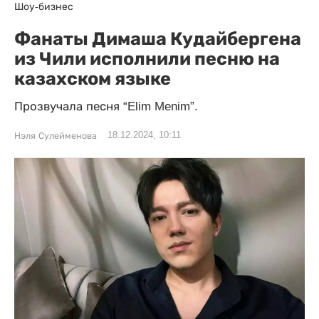
Шоу-бизнес
Фанаты Димаша Кудайбергена
из Чили исполнили песню на
казахском языке
Прозвучала песня “Elim Menim”.
18.12.2024, 10:11
Нэля Сулейменова