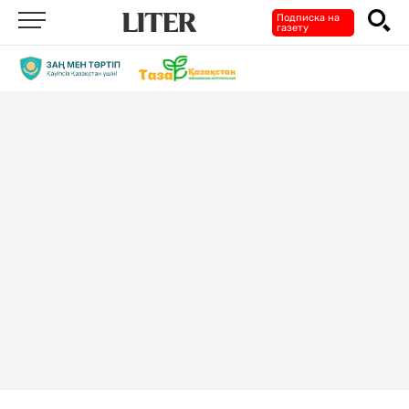
Подписка на
газету